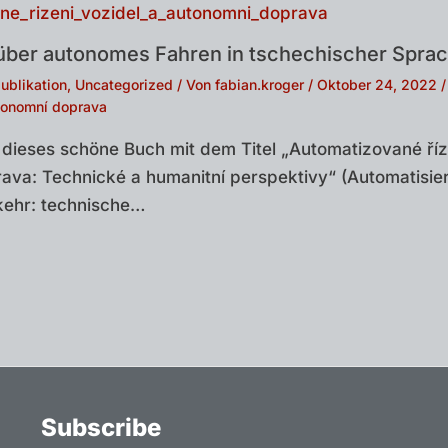
ber autonomes Fahren in tschechischer Spra
ublikation
,
Uncategorized
/ Von
fabian.kroger
/
Oktober 24, 2022
utonomní doprava
 dieses schöne Buch mit dem Titel „Automatizované říz
ava: Technické a humanitní perspektivy“ (Automatisie
ehr: technische…
Subscribe