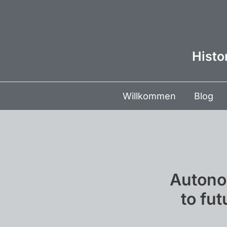
Zum
Inhalt
springen
Histo
Willkommen
Blog
Autono
to fu