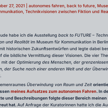
ber 27, 2021
|
autonomes fahren
,
back to future
,
Muse
munikation
,
Technikvisionen zwischen Fiktion und Real
eude habe ich die Ausstellung
back to FUTURE – Techni
on und Realität
im Museum für Kommunikation in Berlin
 mit historischen Zukunftsentwürfen und legte dabei b
 die bildliche Vermittlung dieser Visionen. Die vier 
h mit der
Optimierung des Menschen, der grenzenlose
, der Suche nach einer anderen Welt und der Überwi
.
 Themenraumes
Überwindung von Raum und Zeit
orienti
issen
meines Aufsatzes
zum
autonomen Fahren
. In d
akte und Beschreibungen folgte dieser Bereich meinen
reut hat.
Auf Anfrage der Kuratorinnen hatte ich die Au