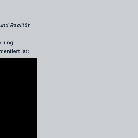
und Realität
llung
ntiert ist: