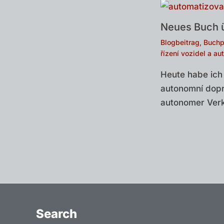
Neues Buch ü
Blogbeitrag
,
Buchp
řízení vozidel a a
Heute habe ich
autonomní dopr
autonomer Verk
Search