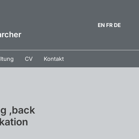
EN
FR
DE
archer
ltung
CV
Kontakt
g ‚back
kation