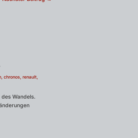
?
n
,
chronos
,
renault
,
e des Wandels.
ränderungen