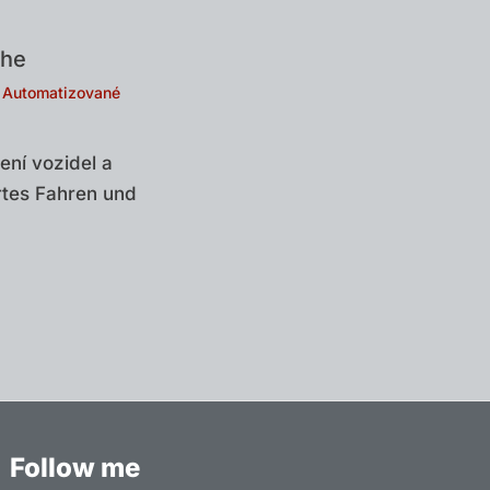
che
/
Automatizované
ení vozidel a
rtes Fahren und
Follow me