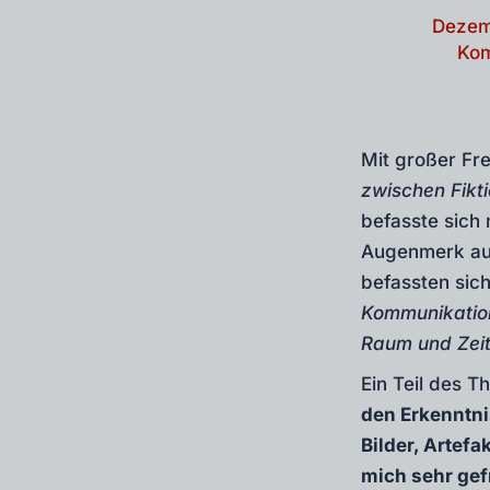
Dezem
Kom
Mit großer Fr
zwischen Fikti
befasste sich
Augenmerk auf
befassten sic
Kommunikation
Raum und Zeit
Ein Teil des
den Erkenntn
Bilder, Artef
mich sehr gef