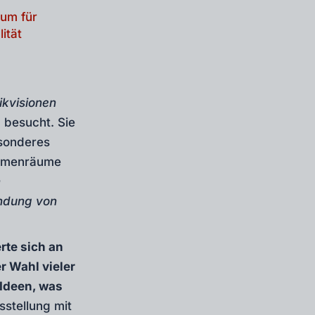
um für
ität
kvisionen
 besucht. Sie
esonderes
Themenräume
n
ndung von
erte sich an
er Wahl vieler
 Ideen, was
sstellung mit