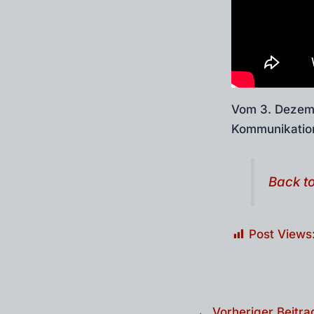
Vom 3. Dezemb
Kommunikation
Back to
Post Views
Beitragsnavigation
←
Vorheriger Beitra