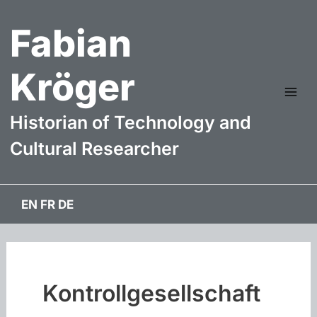
Zum
Fabian
Inhalt
springen
Kröger
Mai
Historian of Technology and
Me
Cultural Researcher
EN
FR
DE
Kontrollgesellschaft