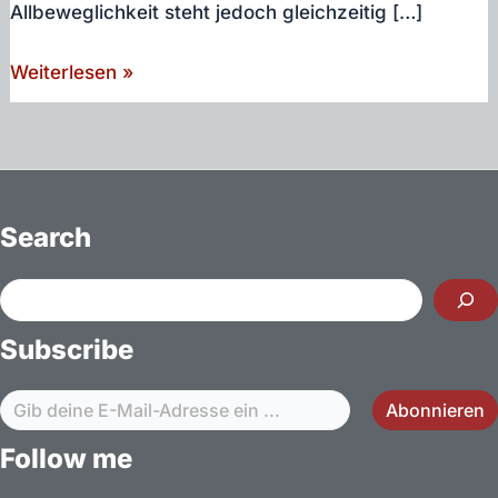
Allbeweglichkeit steht jedoch gleichzeitig […]
Automobile
Weiterlesen »
DNS,
Zur
Mythologie
des
Automobils
Search
in
der
Suchen
Kontrollgesellschaft
Subscribe
Gib deine E-Mail-Adresse ein ...
Abonnieren
Follow me