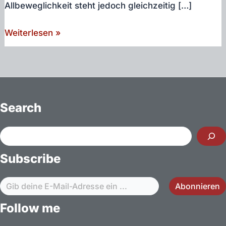
Allbeweglichkeit steht jedoch gleichzeitig […]
Automobile
Weiterlesen »
DNS,
Zur
Mythologie
des
Automobils
Search
in
der
Suchen
Kontrollgesellschaft
Subscribe
Gib deine E-Mail-Adresse ein ...
Abonnieren
Follow me