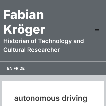
Zum
Fabian
Inhalt
springen
Kröger
Mai
Historian of Technology and
Me
Cultural Researcher
EN
FR
DE
autonomous driving