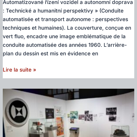
Automatizované řízení vozidel a autonomní doprava
: Technické a humanitní perspektivy » (Conduite
automatisée et transport autonome : perspectives
techniques et humaines). La couverture, conçue en
vert fluo, encadre une image emblématique de la
conduite automatisée des années 1960. L’arrière-
plan du dessin est mis en évidence en
Nouveau
Lire la suite »
livre
en
tchèque
sur
la
conduite
autonome