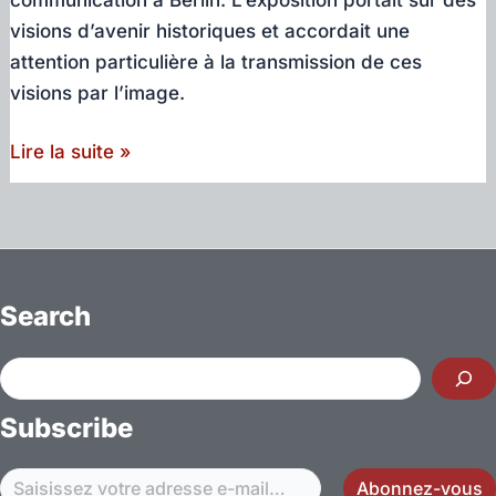
visions d’avenir historiques et accordait une
attention particulière à la transmission de ces
visions par l’image.
Mes
Lire la suite »
recherches
sur
le
véhicule
autonome
Search
exposés
au
Rechercher
musée
Subscribe
Saisissez votre adresse e-mail…
Abonnez-vous