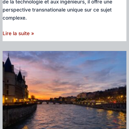
de la technologie et aux ingénieurs, il offre une
perspective transnationale unique sur ce sujet
complexe.
Mon
Lire la suite »
livre
sur
l’histoire
du
véhicule
autonome
est
dispo
en
couverture
souple!