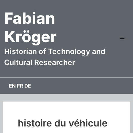
Aller
Fabian
au
contenu
Kröger
Mai
Historian of Technology and
Me
Cultural Researcher
EN
FR
DE
histoire du véhicule