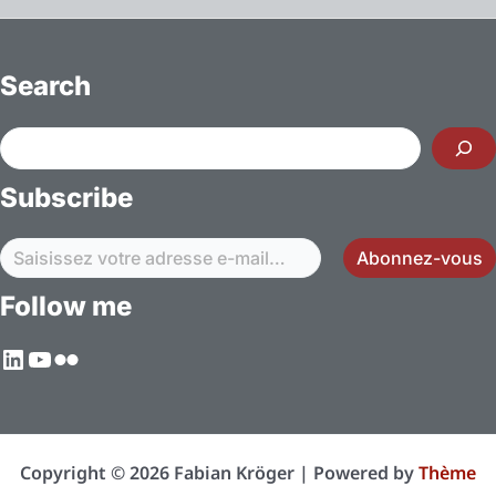
la
batterie
automobile
Search
Rechercher
Subscribe
Saisissez votre adresse e-mail…
Abonnez-vous
Follow me
LinkedIn
YouTube
Flickr
Copyright © 2026 Fabian Kröger | Powered by
Thème