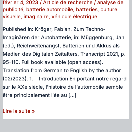
février 4, 2023
/
Article de recherche
/
analyse de
publicité
,
batterie automobile
,
batteries
,
culture
visuelle
,
imaginaire
,
véhicule électrique
Published in: Kröger, Fabian, Zum Techno-
Imaginären der Autobatterie, in: Müggenburg, Jan
(ed.), Reichweitenangst, Batterien und Akkus als
Medien des Digitalen Zeitalters, Transcript 2021, p.
95-110. Full book available (open access).
Translation from German to English by the author
(02/2023). 1. Introduction En portant notre regard
sur le XXe siècle, l’histoire de l’automobile semble
être principalement liée au […]
Techno-
Lire la suite »
imaginaire
de