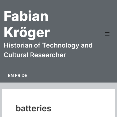
Aller
Fabian
au
contenu
Kröger
Mai
Historian of Technology and
Me
Cultural Researcher
EN
FR
DE
batteries