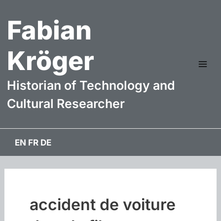
Aller
Fabian
au
contenu
Kröger
Mai
Historian of Technology and
Me
Cultural Researcher
EN
FR
DE
accident de voiture