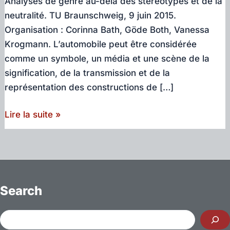
Analyses de genre au-delà des stéréotypes et de la
neutralité. TU Braunschweig, 9 juin 2015.
Organisation : Corinna Bath, Göde Both, Vanessa
Krogmann. L’automobile peut être considérée
comme un symbole, un média et une scène de la
signification, de la transmission et de la
représentation des constructions de […]
Sur
Lire la suite »
Youtube:
Ma
présentation
sur
l’automobile
Search
dans
le
Rechercher
film