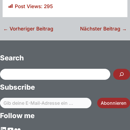
Post Views:
295
Beitragsnavigation
←
Vorheriger Beitrag
Nächster Beitrag
→
Search
Suchen
Subscribe
Gib deine E-Mail-Adresse ein ...
Abonnieren
Follow me
LinkedIn
YouTube
Flickr