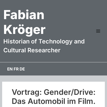
Zum
Fabian
Inhalt
springen
Kröger
Mai
Historian of Technology and
Me
Cultural Researcher
EN
FR
DE
Vortrag: Gender/Drive:
Das Automobil im Film.