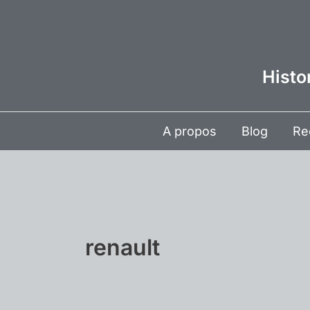
Aller
au
contenu
Histo
A propos
Blog
Re
renault