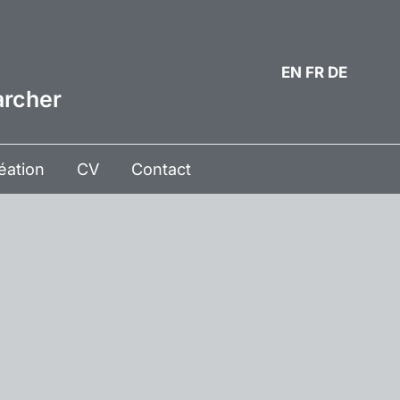
EN
FR
DE
archer
éation
CV
Contact