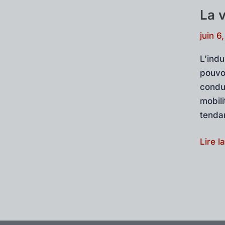
La 
juin 6
L’ind
pouvo
condu
mobili
tenda
La
Lire l
voitur
auton
–
le
nouve