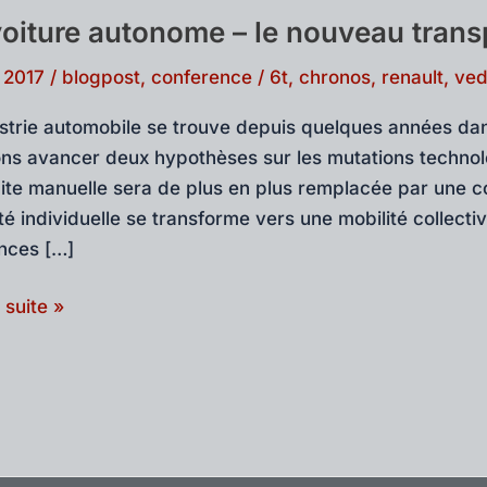
voiture autonome – le nouveau tran
, 2017
/
blogpost
,
conference
/
6t
,
chronos
,
renault
,
ve
ustrie automobile se trouve depuis quelques années da
ns avancer deux hypothèses sur les mutations technol
ite manuelle sera de plus en plus remplacée par une 
té individuelle se transforme vers une mobilité collect
nces […]
a suite »
e
ome
au